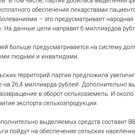
ей. В том числе, партия добилась выделения 
есплатного обеспечения лекарствами пациенто
болеваниями – это предусматривает народная
». На данные цели направят 6 миллиардов рубл
блей больше предусматривается на систему до
ыми людьми и инвалидами.
льских территорий партия предложила увеличи
 на 26,4 миллиарда рублей. Дополнительно вы
возвращение в оборот сельхозземель. И около
витие экспорта сельхозпродукции.
полнительно выделяемых средств составит 88
ьги пойдут на обеспечение сельских населённ