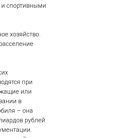
 и спортивными
ое хозяйство.
расселение
ких
водятся при
ужащие или
вании в
биля – она
ллиардов рублей
ументации.