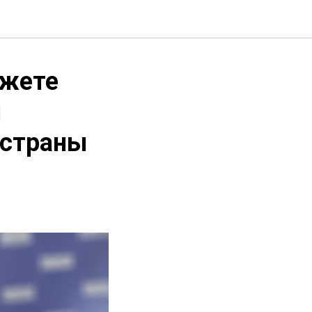
джете
я
 страны