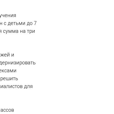
учения
н с детьми до 7
я сумма на три
джей и
дернизировать
ексами
 решить
иалистов для
лассов