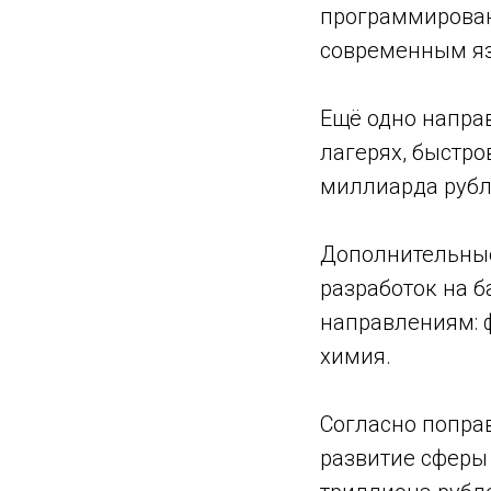
программирован
современным яз
Ещё одно напра
лагерях, быстр
миллиарда рубл
Дополнительные
разработок на б
направлениям: 
химия.
Согласно попра
развитие сферы 