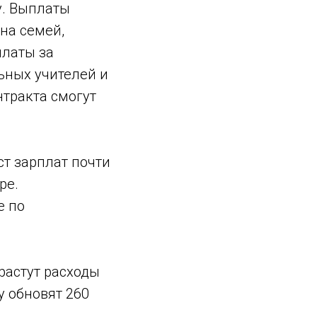
у. Выплаты
на семей,
платы за
ьных учителей и
тракта смогут
ст зарплат почти
ре.
е по
растут расходы
у обновят 260