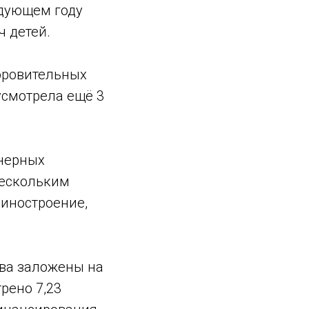
едующем году
 детей.
доровительных
усмотрела ещё 3
енерных
нескольким
иностроение,
тва заложены на
рено 7,23