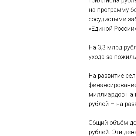
триллиона рубл
на программу б
сосудистыми за
«Единой России
На 3,3 млрд ру
ухода за пожил
На развитие се
финансирование
миллиардов на 
рублей – на раз
Общий объём до
рублей. Эти ден