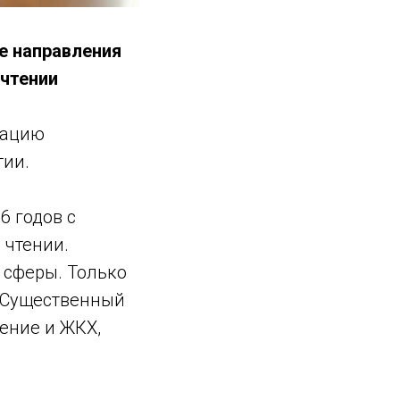
е направления
 чтении
зацию
тии.
6 годов с
 чтении.
 сферы. Только
. Существенный
нение и ЖКХ,