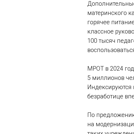
Дополнительные
материнского ка
горячее питани
классное руков
100 тысяч педа
воспользоватьс
МРОТ в 2024 год
5 миллионов чел
Индексируются 
безработице вп
По предложению
на модернизаци
таких учрежден